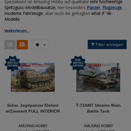
Spezialisiert ist Amusing Hobby auf qualitativ
sehr hochwertige
Figuren + / - 1:16
AK Interactive (Liter
Bases/Vitrinen
Spritzguss-Modellbausätze
, hier besonders
Panzer
,
Flugzeuge
,
Nation
Farben & Co
Dinosaurier / Urzeit
moderne Fahrzeuge
, aber auch die gefragten
what if `46-
CD's / DVD's
Profile
Modelle
.
Dioramen
Film & Fernsehen
Produkttyp
Weiterlesen...
First to Fight - Wrze
RP Toolz
Wargaming
Raumfahrt
Zeitraum / Epoche
Fahrzeug Profile
Filter anzeigen
Anmelden
|
Registrieren
Merkzettel
SciFi
Flechsig
Deutsch
Ätz- und Detailsets 
Bases
KAGERO
Klemmbausteine
Kataloge
Heer / LW / U-Boot 
Schw. Jagdpanzer Elefant
T-72AMT Ukraine Main
VDM- Verlag
w/Zimmerit FULL INTERIOR
Battle Tank
Panzerwrecks
AMUSING HOBBY
AMUSING HOBBY